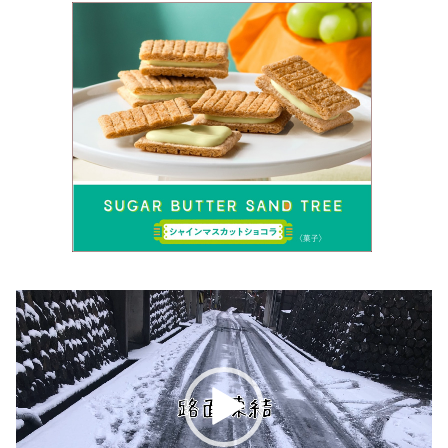
動
画
プ
レ
ー
ヤ