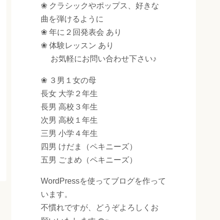
❀ クラシックやポップス、好きな
曲を弾けるように
❀ 年に２回発表会 あり
❀ 体験レッスン あり
お気軽にお問い合わせ下さい♪
❀ ３男１女の母
長女 大学２年生
長男 高校３年生
次男 高校１年生
三男 小学４年生
四男 けだま（ペキニーズ）
五男 ごまめ（ペキニーズ）
WordPressを使ってブログを作って
います。
不慣れですが、どうぞよろしくお