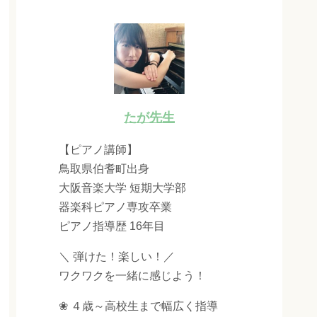
たが先生
【ピアノ講師】
鳥取県伯耆町出身
大阪音楽大学 短期大学部
器楽科ピアノ専攻卒業
ピアノ指導歴 16年目
＼ 弾けた！楽しい！／
ワクワクを一緒に感じよう！
❀ ４歳～高校生まで幅広く指導