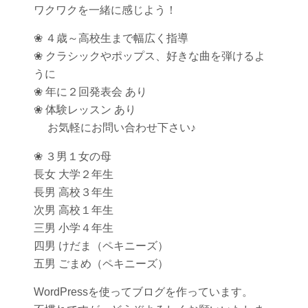
ワクワクを一緒に感じよう！
❀ ４歳～高校生まで幅広く指導
❀ クラシックやポップス、好きな曲を弾けるよ
うに
❀ 年に２回発表会 あり
❀ 体験レッスン あり
お気軽にお問い合わせ下さい♪
❀ ３男１女の母
長女 大学２年生
長男 高校３年生
次男 高校１年生
三男 小学４年生
四男 けだま（ペキニーズ）
五男 ごまめ（ペキニーズ）
WordPressを使ってブログを作っています。