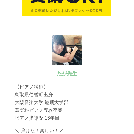
たが先生
【ピアノ講師】
鳥取県伯耆町出身
大阪音楽大学 短期大学部
器楽科ピアノ専攻卒業
ピアノ指導歴 16年目
＼ 弾けた！楽しい！／