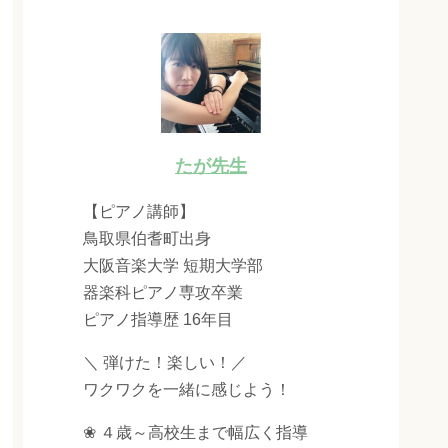
たが先生
【ピアノ講師】
鳥取県伯耆町出身
大阪音楽大学 短期大学部
器楽科ピアノ専攻卒業
ピアノ指導歴 16年目
＼ 弾けた！楽しい！／
ワクワクを一緒に感じよう！
❀ ４歳～高校生まで幅広く指導