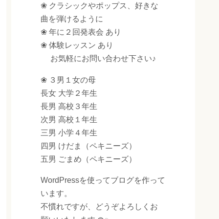
❀ クラシックやポップス、好きな
曲を弾けるように
❀ 年に２回発表会 あり
❀ 体験レッスン あり
お気軽にお問い合わせ下さい♪
❀ ３男１女の母
長女 大学２年生
長男 高校３年生
次男 高校１年生
三男 小学４年生
四男 けだま（ペキニーズ）
五男 ごまめ（ペキニーズ）
WordPressを使ってブログを作って
います。
不慣れですが、どうぞよろしくお