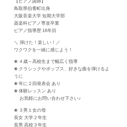
【ピアノ講師】
鳥取県伯耆町出身
大阪音楽大学 短期大学部
器楽科ピアノ専攻卒業
ピアノ指導歴 16年目
＼ 弾けた！楽しい！／
ワクワクを一緒に感じよう！
❀ ４歳～高校生まで幅広く指導
❀ クラシックやポップス、好きな曲を弾けるよ
うに
❀ 年に２回発表会 あり
❀ 体験レッスン あり
お気軽にお問い合わせ下さい♪
❀ ３男１女の母
長女 大学２年生
長男 高校３年生