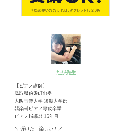
たが先生
【ピアノ講師】
鳥取県伯耆町出身
大阪音楽大学 短期大学部
器楽科ピアノ専攻卒業
ピアノ指導歴 16年目
＼ 弾けた！楽しい！／