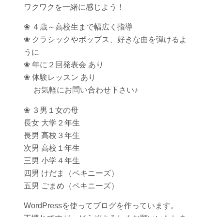
ワクワクを一緒に感じよう！
❀ ４歳～高校生まで幅広く指導
❀ クラシックやポップス、好きな曲を弾けるよ
うに
❀ 年に２回発表会 あり
❀ 体験レッスン あり
お気軽にお問い合わせ下さい♪
❀ ３男１女の母
長女 大学２年生
長男 高校３年生
次男 高校１年生
三男 小学４年生
四男 けだま（ペキニーズ）
五男 ごまめ（ペキニーズ）
WordPressを使ってブログを作っています。