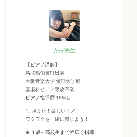
たが先生
【ピアノ講師】
鳥取県伯耆町出身
大阪音楽大学 短期大学部
器楽科ピアノ専攻卒業
ピアノ指導歴 16年目
＼ 弾けた！楽しい！／
ワクワクを一緒に感じよう！
❀ ４歳～高校生まで幅広く指導