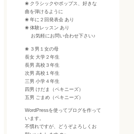
❀ クラシックやポップス、好きな
曲を弾けるように
❀ 年に２回発表会 あり
❀ 体験レッスン あり
お気軽にお問い合わせ下さい♪
❀ ３男１女の母
長女 大学２年生
長男 高校３年生
次男 高校１年生
三男 小学４年生
四男 けだま（ペキニーズ）
五男 ごまめ（ペキニーズ）
WordPressを使ってブログを作って
います。
不慣れですが、どうぞよろしくお