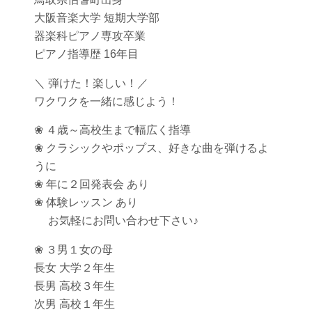
大阪音楽大学 短期大学部
器楽科ピアノ専攻卒業
ピアノ指導歴 16年目
＼ 弾けた！楽しい！／
ワクワクを一緒に感じよう！
❀ ４歳～高校生まで幅広く指導
❀ クラシックやポップス、好きな曲を弾けるよ
うに
❀ 年に２回発表会 あり
❀ 体験レッスン あり
お気軽にお問い合わせ下さい♪
❀ ３男１女の母
長女 大学２年生
長男 高校３年生
次男 高校１年生