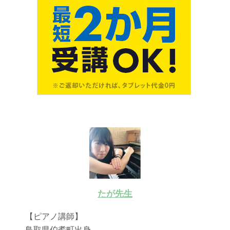
たが先生
【ピアノ講師】
鳥取県伯耆町出身