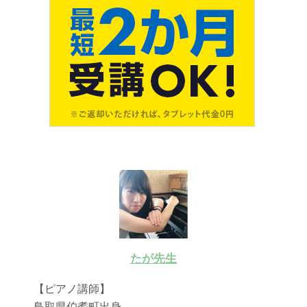
たが先生
【ピアノ講師】
鳥取県伯耆町出身