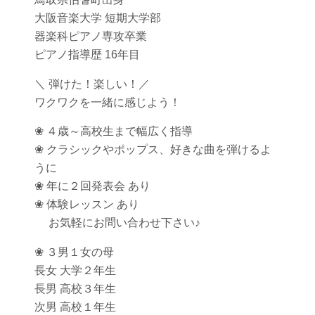
大阪音楽大学 短期大学部
器楽科ピアノ専攻卒業
ピアノ指導歴 16年目
＼ 弾けた！楽しい！／
ワクワクを一緒に感じよう！
❀ ４歳～高校生まで幅広く指導
❀ クラシックやポップス、好きな曲を弾けるよ
うに
❀ 年に２回発表会 あり
❀ 体験レッスン あり
お気軽にお問い合わせ下さい♪
❀ ３男１女の母
長女 大学２年生
長男 高校３年生
次男 高校１年生