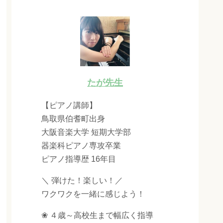
たが先生
【ピアノ講師】
鳥取県伯耆町出身
大阪音楽大学 短期大学部
器楽科ピアノ専攻卒業
ピアノ指導歴 16年目
＼ 弾けた！楽しい！／
ワクワクを一緒に感じよう！
❀ ４歳～高校生まで幅広く指導