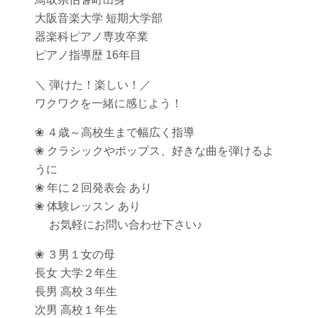
大阪音楽大学 短期大学部
器楽科ピアノ専攻卒業
ピアノ指導歴 16年目
＼ 弾けた！楽しい！／
ワクワクを一緒に感じよう！
❀ ４歳～高校生まで幅広く指導
❀ クラシックやポップス、好きな曲を弾けるよ
うに
❀ 年に２回発表会 あり
❀ 体験レッスン あり
お気軽にお問い合わせ下さい♪
❀ ３男１女の母
長女 大学２年生
長男 高校３年生
次男 高校１年生