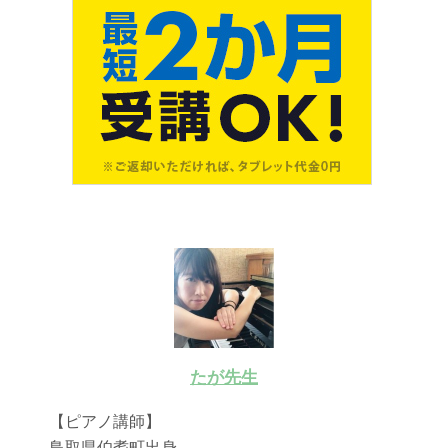
たが先生
【ピアノ講師】
鳥取県伯耆町出身