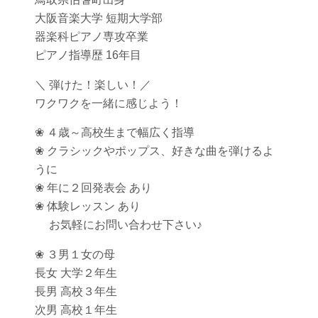
大阪音楽大学 短期大学部
器楽科ピアノ専攻卒業
ピアノ指導歴 16年目
＼ 弾けた！楽しい！／
ワクワクを一緒に感じよう！
❀ ４歳～高校生まで幅広く指導
❀ クラシックやポップス、好きな曲を弾けるよ
うに
❀ 年に２回発表会 あり
❀ 体験レッスン あり
お気軽にお問い合わせ下さい♪
❀ ３男１女の母
長女 大学２年生
長男 高校３年生
次男 高校１年生