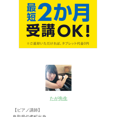
たが先生
【ピアノ講師】
鳥取県伯耆町出身