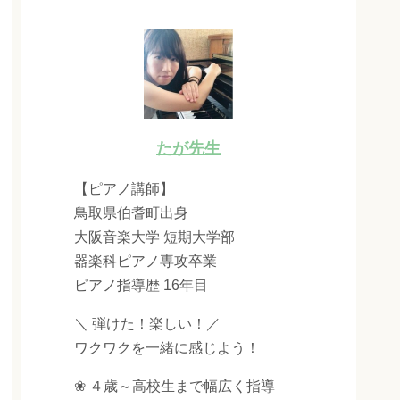
たが先生
【ピアノ講師】
鳥取県伯耆町出身
大阪音楽大学 短期大学部
器楽科ピアノ専攻卒業
ピアノ指導歴 16年目
＼ 弾けた！楽しい！／
ワクワクを一緒に感じよう！
❀ ４歳～高校生まで幅広く指導