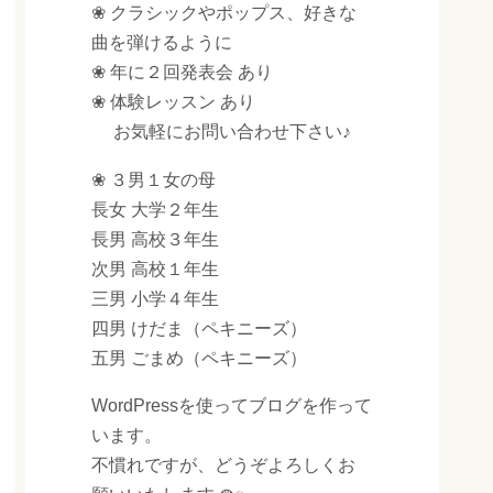
❀ クラシックやポップス、好きな
曲を弾けるように
❀ 年に２回発表会 あり
❀ 体験レッスン あり
お気軽にお問い合わせ下さい♪
❀ ３男１女の母
長女 大学２年生
長男 高校３年生
次男 高校１年生
三男 小学４年生
四男 けだま（ペキニーズ）
五男 ごまめ（ペキニーズ）
WordPressを使ってブログを作って
います。
不慣れですが、どうぞよろしくお