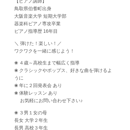
【ピアノ講師】
鳥取県伯耆町出身
大阪音楽大学 短期大学部
器楽科ピアノ専攻卒業
ピアノ指導歴 16年目
＼ 弾けた！楽しい！／
ワクワクを一緒に感じよう！
❀ ４歳～高校生まで幅広く指導
❀ クラシックやポップス、好きな曲を弾けるよ
うに
❀ 年に２回発表会 あり
❀ 体験レッスン あり
お気軽にお問い合わせ下さい♪
❀ ３男１女の母
長女 大学２年生
長男 高校３年生