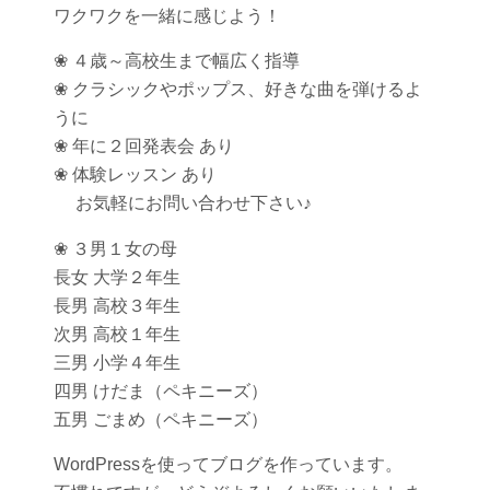
ワクワクを一緒に感じよう！
❀ ４歳～高校生まで幅広く指導
❀ クラシックやポップス、好きな曲を弾けるよ
うに
❀ 年に２回発表会 あり
❀ 体験レッスン あり
お気軽にお問い合わせ下さい♪
❀ ３男１女の母
長女 大学２年生
長男 高校３年生
次男 高校１年生
三男 小学４年生
四男 けだま（ペキニーズ）
五男 ごまめ（ペキニーズ）
WordPressを使ってブログを作っています。