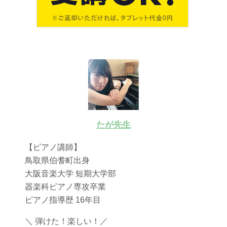
たが先生
【ピアノ講師】
鳥取県伯耆町出身
大阪音楽大学 短期大学部
器楽科ピアノ専攻卒業
ピアノ指導歴 16年目
＼ 弾けた！楽しい！／