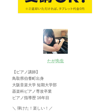
たが先生
【ピアノ講師】
鳥取県伯耆町出身
大阪音楽大学 短期大学部
器楽科ピアノ専攻卒業
ピアノ指導歴 16年目
＼ 弾けた！楽しい！／