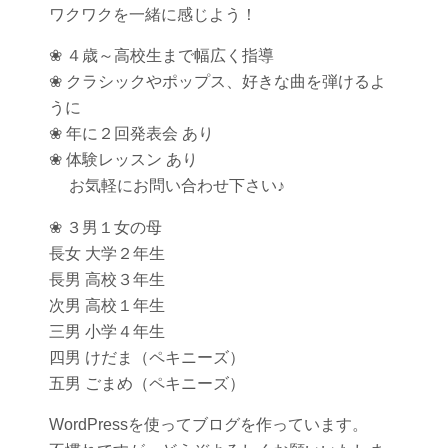
ワクワクを一緒に感じよう！
❀ ４歳～高校生まで幅広く指導
❀ クラシックやポップス、好きな曲を弾けるよ
うに
❀ 年に２回発表会 あり
❀ 体験レッスン あり
お気軽にお問い合わせ下さい♪
❀ ３男１女の母
長女 大学２年生
長男 高校３年生
次男 高校１年生
三男 小学４年生
四男 けだま（ペキニーズ）
五男 ごまめ（ペキニーズ）
WordPressを使ってブログを作っています。