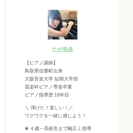
たが先生
【ピアノ講師】
鳥取県伯耆町出身
大阪音楽大学 短期大学部
器楽科ピアノ専攻卒業
ピアノ指導歴 16年目
＼ 弾けた！楽しい！／
ワクワクを一緒に感じよう！
❀ ４歳～高校生まで幅広く指導