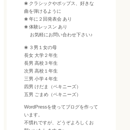
❀ クラシックやポップス、好きな
曲を弾けるように
❀ 年に２回発表会 あり
❀ 体験レッスン あり
お気軽にお問い合わせ下さい♪
❀ ３男１女の母
長女 大学２年生
長男 高校３年生
次男 高校１年生
三男 小学４年生
四男 けだま（ペキニーズ）
五男 ごまめ（ペキニーズ）
WordPressを使ってブログを作って
います。
不慣れですが、どうぞよろしくお