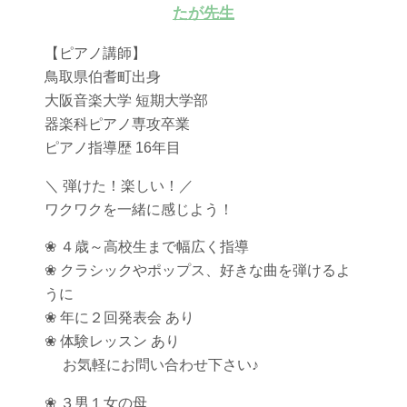
たが先生
【ピアノ講師】
鳥取県伯耆町出身
大阪音楽大学 短期大学部
器楽科ピアノ専攻卒業
ピアノ指導歴 16年目
＼ 弾けた！楽しい！／
ワクワクを一緒に感じよう！
❀ ４歳～高校生まで幅広く指導
❀ クラシックやポップス、好きな曲を弾けるよ
うに
❀ 年に２回発表会 あり
❀ 体験レッスン あり
お気軽にお問い合わせ下さい♪
❀ ３男１女の母