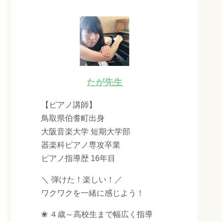
たが先生
【ピアノ講師】
鳥取県伯耆町出身
大阪音楽大学 短期大学部
器楽科ピアノ専攻卒業
ピアノ指導歴 16年目
＼ 弾けた！楽しい！／
ワクワクを一緒に感じよう！
❀ ４歳～高校生まで幅広く指導