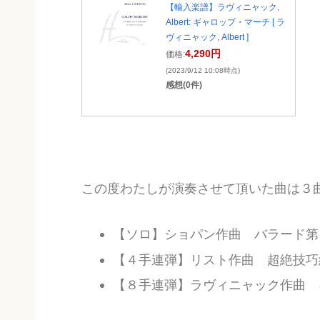
【輸入楽譜】ラヴィニャック,
Albert: ギャロップ・マーチ [ ラ
ヴィニャック, Albert ]
4,290円
価格:
(2023/9/12 10:08時点)
感想(0件)
この度わたしが演奏させて頂いた曲は３
【ソロ】ショパン作曲 バラード第４番
【４手連弾】リスト作曲 超絶技巧練
【８手連弾】ラヴィニャック作曲 