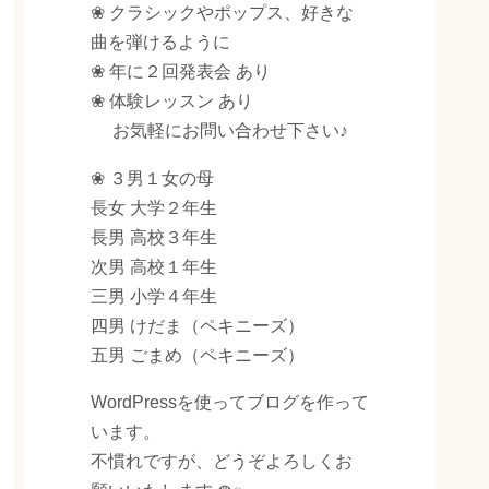
❀ クラシックやポップス、好きな
曲を弾けるように
❀ 年に２回発表会 あり
❀ 体験レッスン あり
お気軽にお問い合わせ下さい♪
❀ ３男１女の母
長女 大学２年生
長男 高校３年生
次男 高校１年生
三男 小学４年生
四男 けだま（ペキニーズ）
五男 ごまめ（ペキニーズ）
WordPressを使ってブログを作って
います。
不慣れですが、どうぞよろしくお