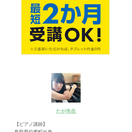
たが先生
【ピアノ講師】
鳥取県伯耆町出身