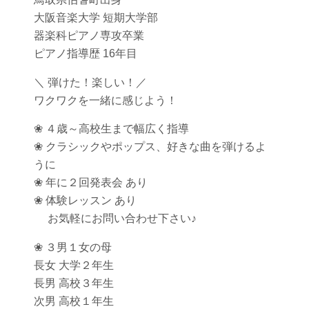
大阪音楽大学 短期大学部
器楽科ピアノ専攻卒業
ピアノ指導歴 16年目
＼ 弾けた！楽しい！／
ワクワクを一緒に感じよう！
❀ ４歳～高校生まで幅広く指導
❀ クラシックやポップス、好きな曲を弾けるよ
うに
❀ 年に２回発表会 あり
❀ 体験レッスン あり
お気軽にお問い合わせ下さい♪
❀ ３男１女の母
長女 大学２年生
長男 高校３年生
次男 高校１年生