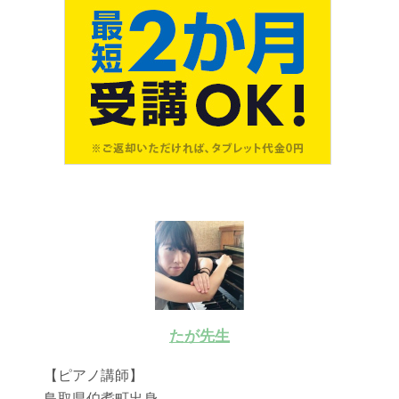
たが先生
【ピアノ講師】
鳥取県伯耆町出身