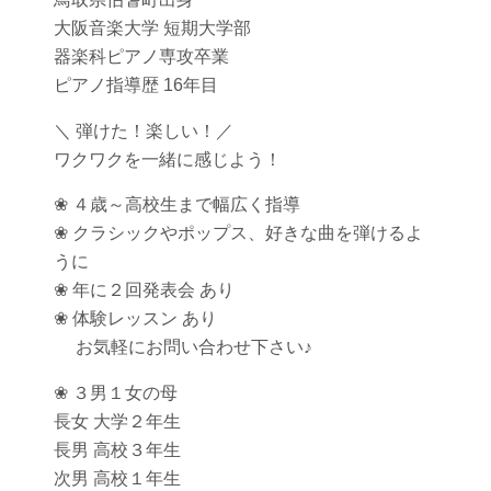
大阪音楽大学 短期大学部
器楽科ピアノ専攻卒業
ピアノ指導歴 16年目
＼ 弾けた！楽しい！／
ワクワクを一緒に感じよう！
❀ ４歳～高校生まで幅広く指導
❀ クラシックやポップス、好きな曲を弾けるよ
うに
❀ 年に２回発表会 あり
❀ 体験レッスン あり
お気軽にお問い合わせ下さい♪
❀ ３男１女の母
長女 大学２年生
長男 高校３年生
次男 高校１年生