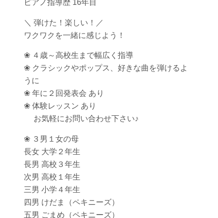
ピアノ指導歴 16年目
＼ 弾けた！楽しい！／
ワクワクを一緒に感じよう！
❀ ４歳～高校生まで幅広く指導
❀ クラシックやポップス、好きな曲を弾けるよ
うに
❀ 年に２回発表会 あり
❀ 体験レッスン あり
お気軽にお問い合わせ下さい♪
❀ ３男１女の母
長女 大学２年生
長男 高校３年生
次男 高校１年生
三男 小学４年生
四男 けだま（ペキニーズ）
五男 ごまめ（ペキニーズ）