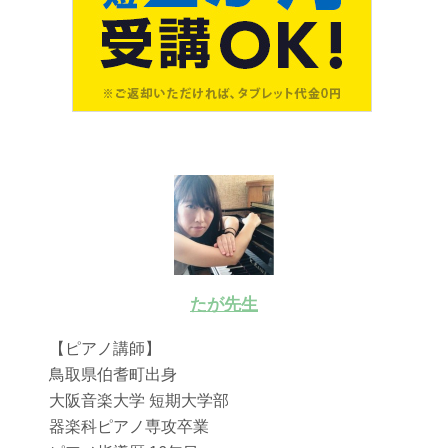
たが先生
【ピアノ講師】
鳥取県伯耆町出身
大阪音楽大学 短期大学部
器楽科ピアノ専攻卒業