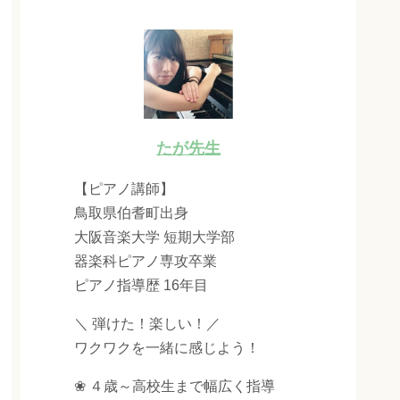
たが先生
【ピアノ講師】
鳥取県伯耆町出身
大阪音楽大学 短期大学部
器楽科ピアノ専攻卒業
ピアノ指導歴 16年目
＼ 弾けた！楽しい！／
ワクワクを一緒に感じよう！
❀ ４歳～高校生まで幅広く指導