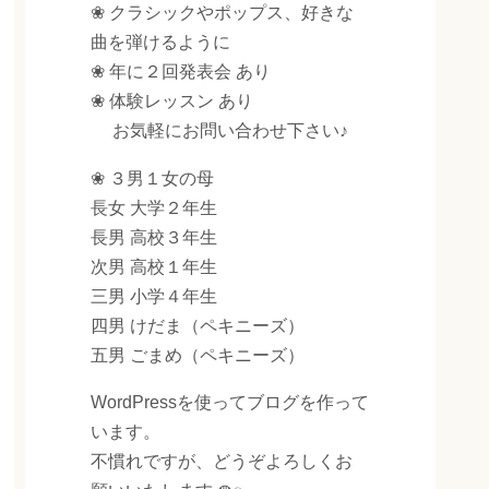
❀ クラシックやポップス、好きな
曲を弾けるように
❀ 年に２回発表会 あり
❀ 体験レッスン あり
お気軽にお問い合わせ下さい♪
❀ ３男１女の母
長女 大学２年生
長男 高校３年生
次男 高校１年生
三男 小学４年生
四男 けだま（ペキニーズ）
五男 ごまめ（ペキニーズ）
WordPressを使ってブログを作って
います。
不慣れですが、どうぞよろしくお