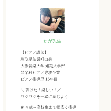
たが先生
【ピアノ講師】
鳥取県伯耆町出身
大阪音楽大学 短期大学部
器楽科ピアノ専攻卒業
ピアノ指導歴 16年目
＼ 弾けた！楽しい！／
ワクワクを一緒に感じよう！
❀ ４歳～高校生まで幅広く指導