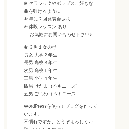
❀ クラシックやポップス、好きな
曲を弾けるように
❀ 年に２回発表会 あり
❀ 体験レッスン あり
お気軽にお問い合わせ下さい♪
❀ ３男１女の母
長女 大学２年生
長男 高校３年生
次男 高校１年生
三男 小学４年生
四男 けだま（ペキニーズ）
五男 ごまめ（ペキニーズ）
WordPressを使ってブログを作って
います。
不慣れですが、どうぞよろしくお