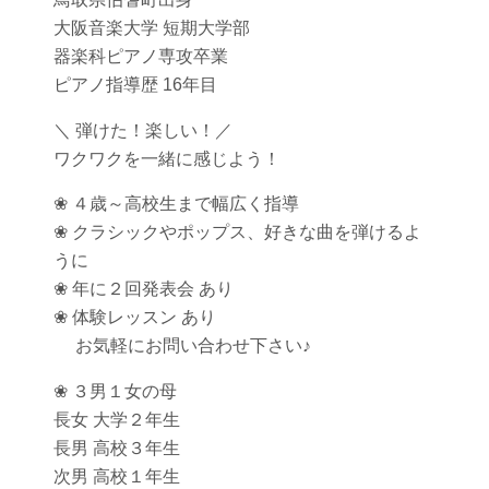
大阪音楽大学 短期大学部
器楽科ピアノ専攻卒業
ピアノ指導歴 16年目
＼ 弾けた！楽しい！／
ワクワクを一緒に感じよう！
❀ ４歳～高校生まで幅広く指導
❀ クラシックやポップス、好きな曲を弾けるよ
うに
❀ 年に２回発表会 あり
❀ 体験レッスン あり
お気軽にお問い合わせ下さい♪
❀ ３男１女の母
長女 大学２年生
長男 高校３年生
次男 高校１年生