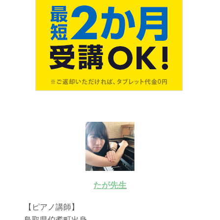
たが先生
【ピアノ講師】
鳥取県伯耆町出身