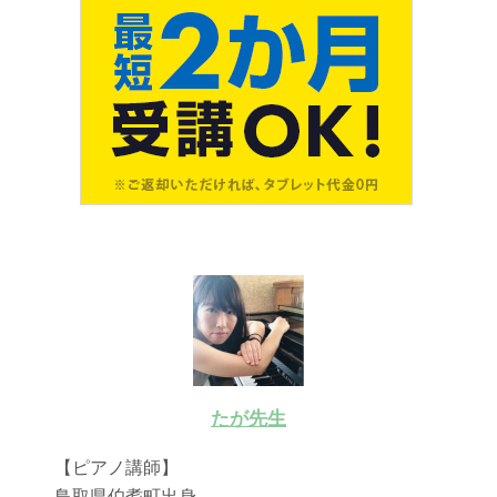
たが先生
【ピアノ講師】
鳥取県伯耆町出身