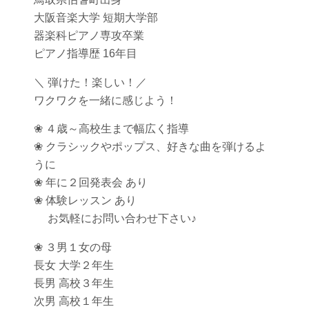
大阪音楽大学 短期大学部
器楽科ピアノ専攻卒業
ピアノ指導歴 16年目
＼ 弾けた！楽しい！／
ワクワクを一緒に感じよう！
❀ ４歳～高校生まで幅広く指導
❀ クラシックやポップス、好きな曲を弾けるよ
うに
❀ 年に２回発表会 あり
❀ 体験レッスン あり
お気軽にお問い合わせ下さい♪
❀ ３男１女の母
長女 大学２年生
長男 高校３年生
次男 高校１年生