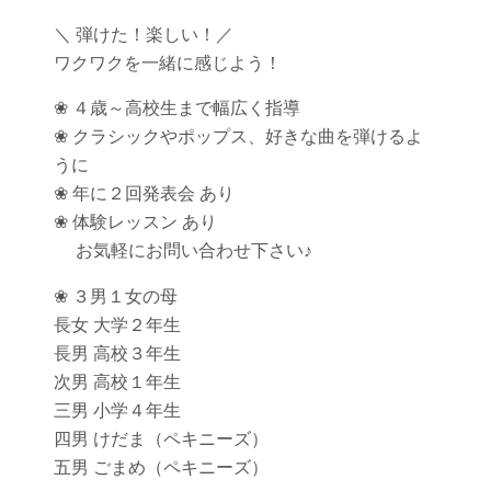
＼ 弾けた！楽しい！／
ワクワクを一緒に感じよう！
❀ ４歳～高校生まで幅広く指導
❀ クラシックやポップス、好きな曲を弾けるよ
うに
❀ 年に２回発表会 あり
❀ 体験レッスン あり
お気軽にお問い合わせ下さい♪
❀ ３男１女の母
長女 大学２年生
長男 高校３年生
次男 高校１年生
三男 小学４年生
四男 けだま（ペキニーズ）
五男 ごまめ（ペキニーズ）