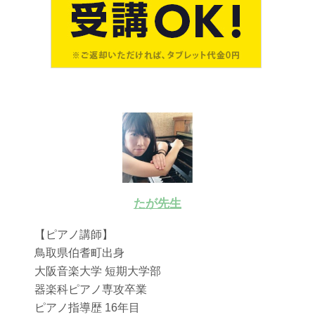
たが先生
【ピアノ講師】
鳥取県伯耆町出身
大阪音楽大学 短期大学部
器楽科ピアノ専攻卒業
ピアノ指導歴 16年目