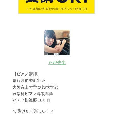
たが先生
【ピアノ講師】
鳥取県伯耆町出身
大阪音楽大学 短期大学部
器楽科ピアノ専攻卒業
ピアノ指導歴 16年目
＼ 弾けた！楽しい！／