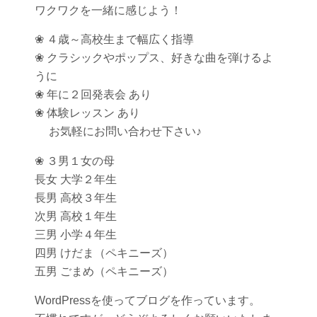
ワクワクを一緒に感じよう！
❀ ４歳～高校生まで幅広く指導
❀ クラシックやポップス、好きな曲を弾けるよ
うに
❀ 年に２回発表会 あり
❀ 体験レッスン あり
お気軽にお問い合わせ下さい♪
❀ ３男１女の母
長女 大学２年生
長男 高校３年生
次男 高校１年生
三男 小学４年生
四男 けだま（ペキニーズ）
五男 ごまめ（ペキニーズ）
WordPressを使ってブログを作っています。