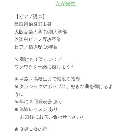
たが先生
【ピアノ講師】
鳥取県伯耆町出身
大阪音楽大学 短期大学部
器楽科ピアノ専攻卒業
ピアノ指導歴 16年目
＼ 弾けた！楽しい！／
ワクワクを一緒に感じよう！
❀ ４歳～高校生まで幅広く指導
❀ クラシックやポップス、好きな曲を弾けるよ
うに
❀ 年に２回発表会 あり
❀ 体験レッスン あり
お気軽にお問い合わせ下さい♪
❀ ３男１女の母