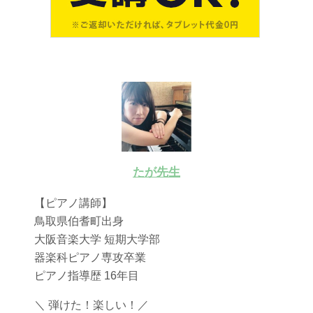
たが先生
【ピアノ講師】
鳥取県伯耆町出身
大阪音楽大学 短期大学部
器楽科ピアノ専攻卒業
ピアノ指導歴 16年目
＼ 弾けた！楽しい！／