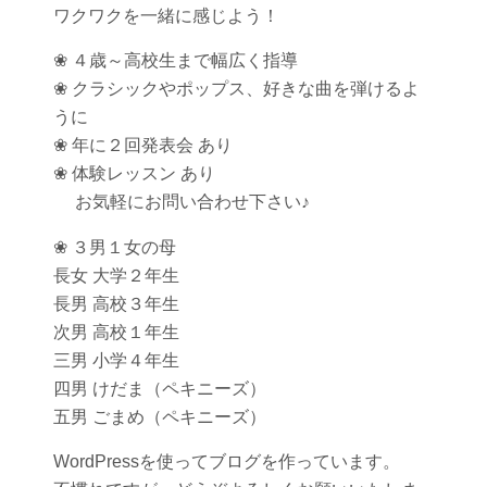
ワクワクを一緒に感じよう！
❀ ４歳～高校生まで幅広く指導
❀ クラシックやポップス、好きな曲を弾けるよ
うに
❀ 年に２回発表会 あり
❀ 体験レッスン あり
お気軽にお問い合わせ下さい♪
❀ ３男１女の母
長女 大学２年生
長男 高校３年生
次男 高校１年生
三男 小学４年生
四男 けだま（ペキニーズ）
五男 ごまめ（ペキニーズ）
WordPressを使ってブログを作っています。